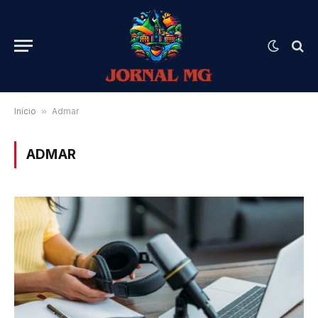
Início
»
Admar
ADMAR