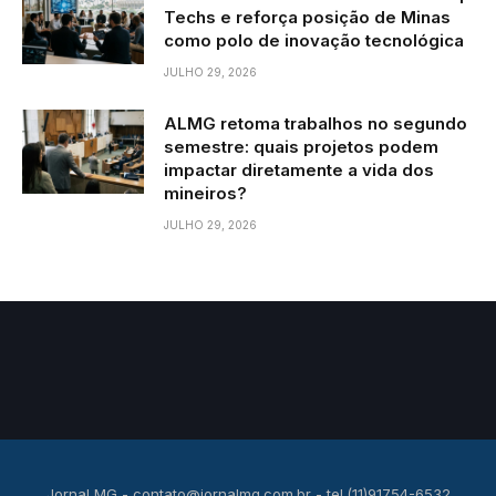
Techs e reforça posição de Minas
como polo de inovação tecnológica
JULHO 29, 2026
ALMG retoma trabalhos no segundo
semestre: quais projetos podem
impactar diretamente a vida dos
mineiros?
JULHO 29, 2026
Jornal MG -
contato@jornalmg.com.br
- tel.(11)91754-6532