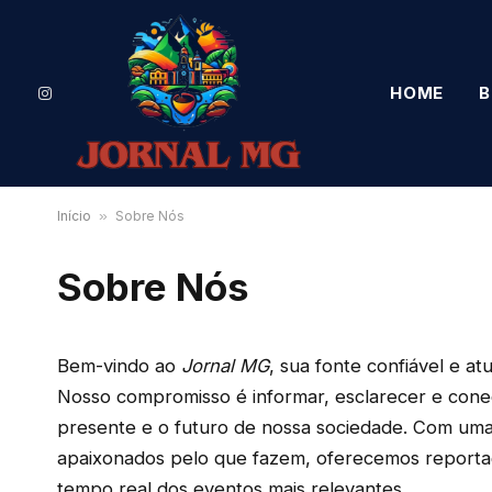
HOME
B
Instagram
Início
»
Sobre Nós
Sobre Nós
Bem-vindo ao
Jornal MG
, sua fonte confiável e a
Nosso compromisso é informar, esclarecer e con
presente e o futuro de nossa sociedade. Com uma e
apaixonados pelo que fazem, oferecemos reportag
tempo real dos eventos mais relevantes.