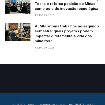
Techs e reforça posição de Minas
como polo de inovação tecnológica
JULHO 29, 2026
ALMG retoma trabalhos no segundo
semestre: quais projetos podem
impactar diretamente a vida dos
mineiros?
JULHO 29, 2026
Jornal MG -
contato@jornalmg.com.br
- tel.(11)91754-6532