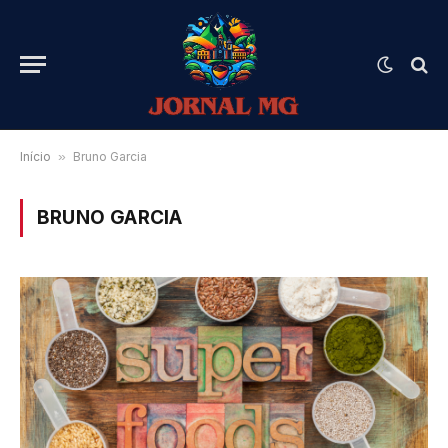
Início
»
Bruno Garcia
BRUNO GARCIA