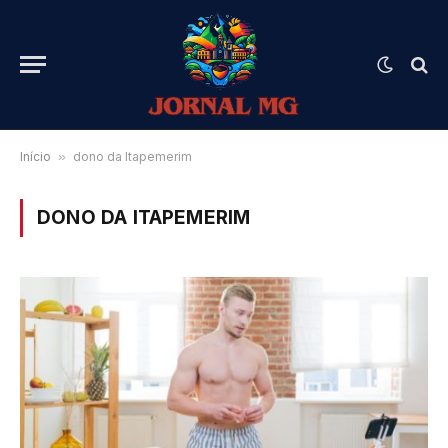
Início
»
dono da Itapemerim
DONO DA ITAPEMERIM