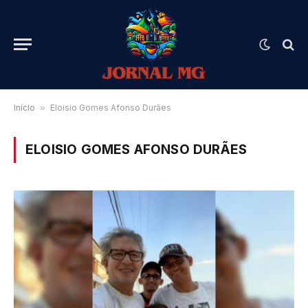
Início
»
Eloisio Gomes Afonso Durães
ELOISIO GOMES AFONSO DURÃES