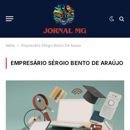
Início
»
Empresário Sérgio Bento De Araújo
EMPRESÁRIO SÉRGIO BENTO DE ARAÚJO