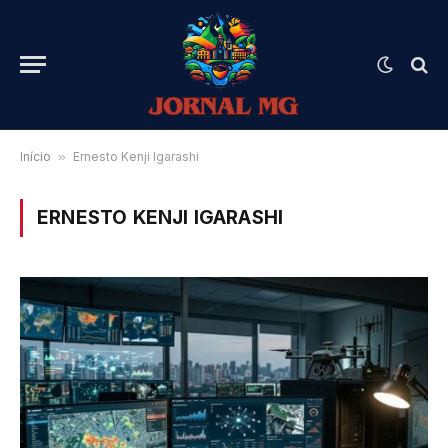
Início
»
Ernesto Kenji Igarashi
ERNESTO KENJI IGARASHI