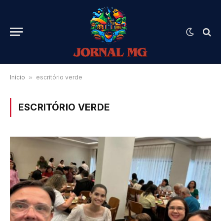
Início
»
escritório verde
ESCRITÓRIO VERDE