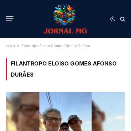
Início
»
Filantropo Eloiso Gomes Afonso Durães
FILANTROPO ELOISO GOMES AFONSO
DURÃES