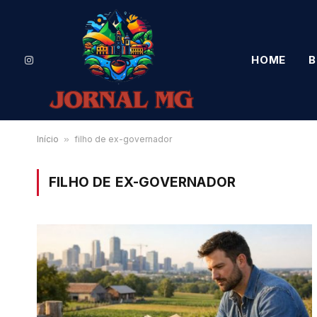
HOME
B
Instagram
Início
»
filho de ex-governador
FILHO DE EX-GOVERNADOR