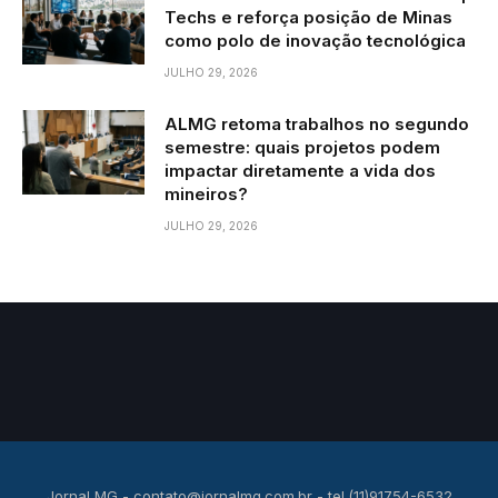
Techs e reforça posição de Minas
como polo de inovação tecnológica
JULHO 29, 2026
ALMG retoma trabalhos no segundo
semestre: quais projetos podem
impactar diretamente a vida dos
mineiros?
JULHO 29, 2026
Jornal MG -
contato@jornalmg.com.br
- tel.(11)91754-6532