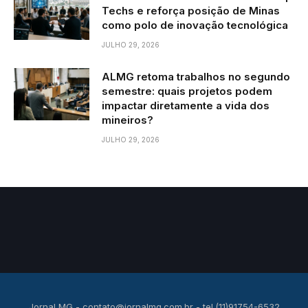
Techs e reforça posição de Minas
como polo de inovação tecnológica
JULHO 29, 2026
ALMG retoma trabalhos no segundo
semestre: quais projetos podem
impactar diretamente a vida dos
mineiros?
JULHO 29, 2026
Jornal MG -
contato@jornalmg.com.br
- tel.(11)91754-6532