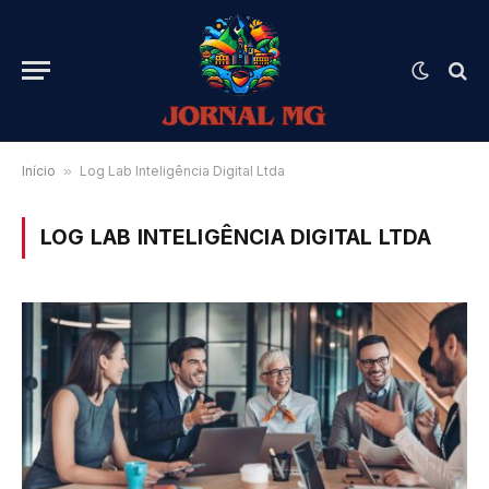
Início
»
Log Lab Inteligência Digital Ltda
LOG LAB INTELIGÊNCIA DIGITAL LTDA