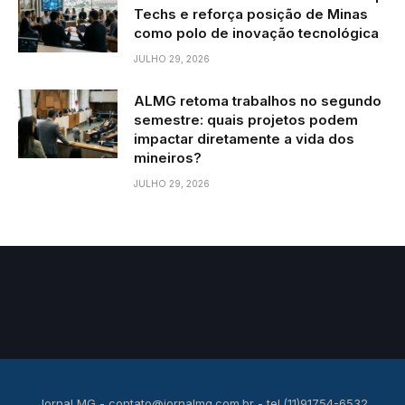
Techs e reforça posição de Minas
como polo de inovação tecnológica
JULHO 29, 2026
ALMG retoma trabalhos no segundo
semestre: quais projetos podem
impactar diretamente a vida dos
mineiros?
JULHO 29, 2026
Jornal MG -
contato@jornalmg.com.br
- tel.(11)91754-6532