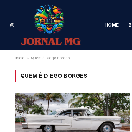
HOME
B
Instagram
Início
»
Quem é Diego Borges
QUEM É DIEGO BORGES