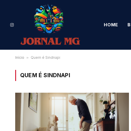
HOME
B
Instagram
Início
»
Quem é Sindnapi
QUEM É SINDNAPI