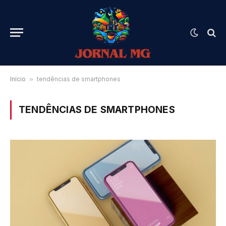
Início
»
tendências de smartphones
TENDÊNCIAS DE SMARTPHONES