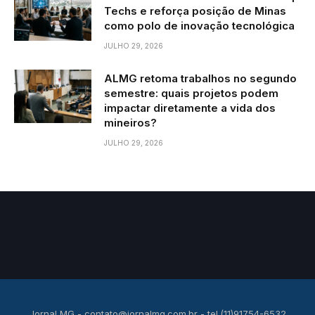
Techs e reforça posição de Minas
como polo de inovação tecnológica
JULHO 29, 2026
ALMG retoma trabalhos no segundo
semestre: quais projetos podem
impactar diretamente a vida dos
mineiros?
JULHO 29, 2026
Jornal MG -
contato@jornalmg.com.br
- tel.(11)91754-6532