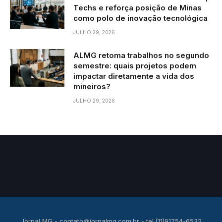
Techs e reforça posição de Minas
como polo de inovação tecnológica
JULHO 29, 2026
ALMG retoma trabalhos no segundo
semestre: quais projetos podem
impactar diretamente a vida dos
mineiros?
JULHO 29, 2026
Jornal MG -
contato@jornalmg.com.br
- tel.(11)91754-6532