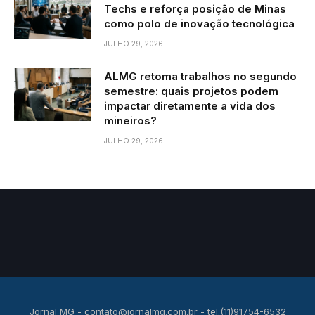
Techs e reforça posição de Minas
como polo de inovação tecnológica
JULHO 29, 2026
ALMG retoma trabalhos no segundo
semestre: quais projetos podem
impactar diretamente a vida dos
mineiros?
JULHO 29, 2026
Jornal MG -
contato@jornalmg.com.br
- tel.(11)91754-6532