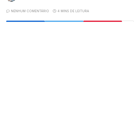
NENHUM COMENTÁRIO
4 MINS DE LEITURA
A divulgação da lista provisória de municípios