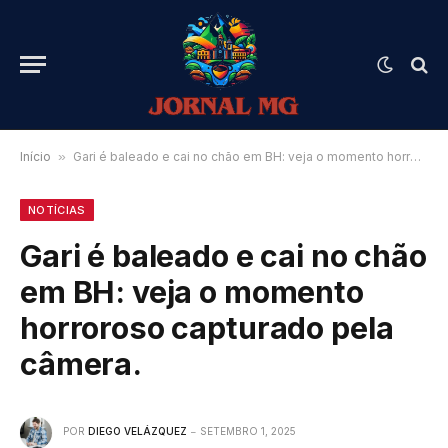
Início
»
Gari é baleado e cai no chão em BH: veja o momento horroroso capturado pela câmera.
NOTÍCIAS
Gari é baleado e cai no chão
em BH: veja o momento
horroroso capturado pela
câmera.
POR
DIEGO VELÁZQUEZ
SETEMBRO 1, 2025