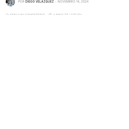
POR
DIEGO VELÁZQUEZ
NOVEMBRO 14, 2024
NENHUM COMENTÁRIO
4 MINS DE LEITURA
Andre Luiz Veiga Lauria