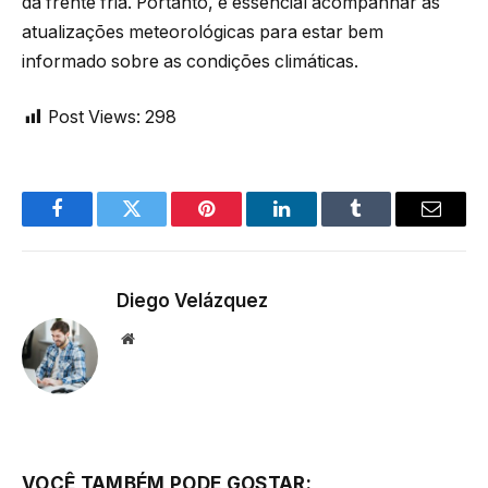
da frente fria. Portanto, é essencial acompanhar as
atualizações meteorológicas para estar bem
informado sobre as condições climáticas.
Post Views:
298
Facebook
Twitter
Pinterest
LinkedIn
Tumblr
Email
Diego Velázquez
Website
VOCÊ TAMBÉM PODE GOSTAR: