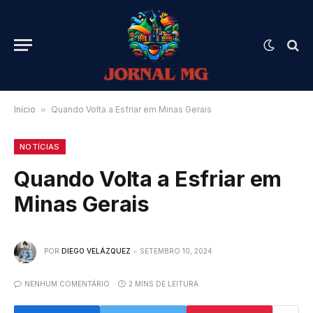
Início
»
Quando Volta a Esfriar em Minas Gerais
NOTÍCIAS
Quando Volta a Esfriar em
Minas Gerais
POR
DIEGO VELÁZQUEZ
SETEMBRO 10, 2024
NENHUM COMENTÁRIO
2 MINS DE LEITURA