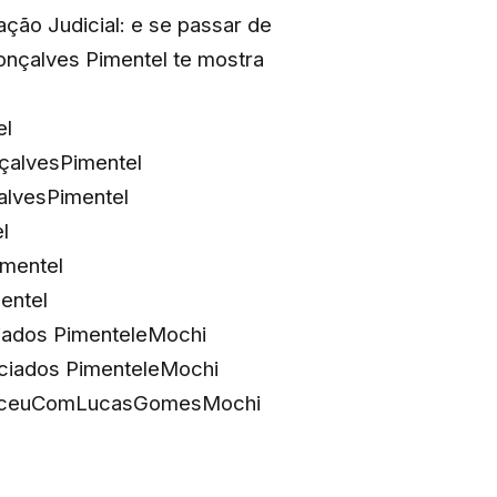
ação Judicial: e se passar de
onçalves Pimentel te mostra
el
alvesPimentel
alvesPimentel
l
imentel
entel
ados PimenteleMochi
iados PimenteleMochi
eceuComLucasGomesMochi