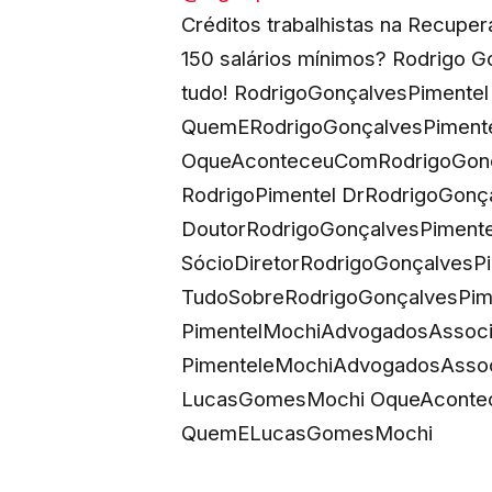
Créditos trabalhistas na Recuper
150 salários mínimos? Rodrigo G
tudo! RodrigoGonçalvesPimentel
QuemERodrigoGonçalvesPiment
OqueAconteceuComRodrigoGonç
RodrigoPimentel DrRodrigoGonç
DoutorRodrigoGonçalvesPimente
SócioDiretorRodrigoGonçalvesP
TudoSobreRodrigoGonçalvesPim
PimentelMochiAdvogadosAssoci
PimenteleMochiAdvogadosAssoc
LucasGomesMochi OqueAcont
QuemELucasGomesMochi