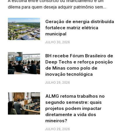
A escolha entre consórcio ou financiamento é um
dilema para quem deseja adquirir patrimônio sem…
Geração de energia distribuída
fortalece matriz elétrica
municipal
JULHO 30, 2026
BH recebe Fórum Brasileiro de
Deep Techs e reforça posição
de Minas como polo de
inovação tecnológica
JULHO 29, 2026
ALMG retoma trabalhos no
segundo semestre: quais
projetos podem impactar
diretamente a vida dos
mineiros?
JULHO 29, 2026