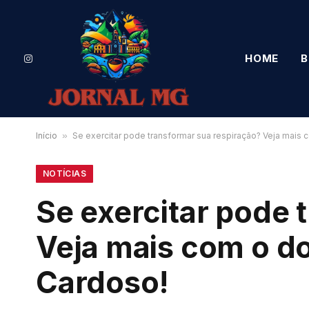
HOME
B
Instagram
Início
»
Se exercitar pode transformar sua respiração? Veja mais c
NOTÍCIAS
Se exercitar pode 
Veja mais com o do
Cardoso!