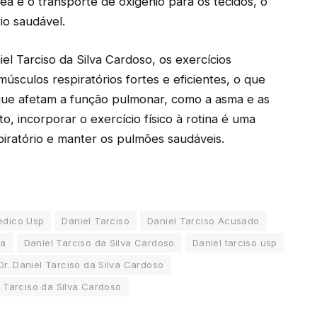
ea e o transporte de oxigênio para os tecidos, o
io saudável.
el Tarciso da Silva Cardoso, os exercícios
sculos respiratórios fortes e eficientes, o que
que afetam a função pulmonar, como a asma e as
to, incorporar o exercício físico à rotina é uma
piratório e manter os pulmões saudáveis.
edico Usp
Daniel Tarciso
Daniel Tarciso Acusado
va
Daniel Tarciso da Silva Cardoso
Daniel tarciso usp
Dr. Daniel Tarciso da Silva Cardoso
 Tarciso da Silva Cardoso