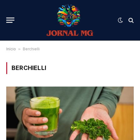
Início
»
Berchielli
BERCHIELLI