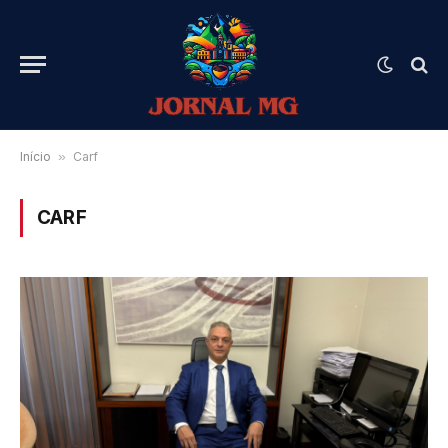
Início
»
Carf
CARF