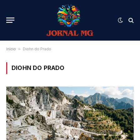
Início
»
Diohn do Prado
DIOHN DO PRADO