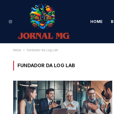
HOME
B
Instagram
Início
»
fundador da Log Lab
FUNDADOR DA LOG LAB