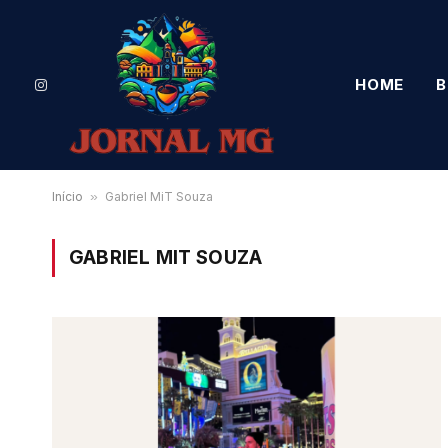
HOME
B
Instagram
Início
»
Gabriel MiT Souza
GABRIEL MIT SOUZA