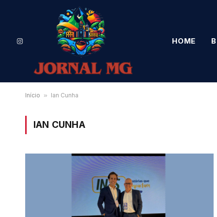
HOME
B
Instagram
Início
»
Ian Cunha
IAN CUNHA