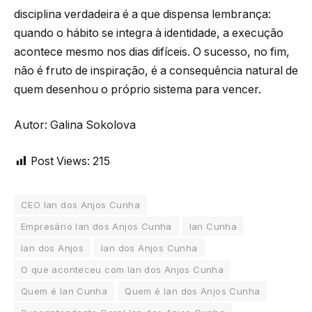
disciplina verdadeira é a que dispensa lembrança:
quando o hábito se integra à identidade, a execução
acontece mesmo nos dias difíceis. O sucesso, no fim,
não é fruto de inspiração, é a consequência natural de
quem desenhou o próprio sistema para vencer.
Autor: Galina Sokolova
Post Views:
215
CEO Ian dos Anjos Cunha
Empresário Ian dos Anjos Cunha
Ian Cunha
Ian dos Anjos
Ian dos Anjos Cunha
O que aconteceu com Ian dos Anjos Cunha
Quem é Ian Cunha
Quem é Ian dos Anjos Cunha