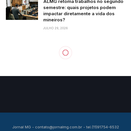
ALMG retoma trabalhos no segundo
semestre: quais projetos podem
impactar diretamente a vida dos
mineiros?
JULHO 29, 2026
NOTÍCIAS
Transformação digital com
conformidade: Eficiência
sem abdicar da auditoria
POR
DIEGO VELÁZQUEZ
JANEIRO 8, 2026