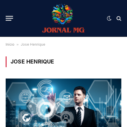
Início
»
Jose Henrique
JOSE HENRIQUE