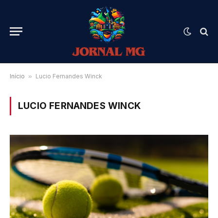
Início
»
Lucio Fernandes Winck
LUCIO FERNANDES WINCK