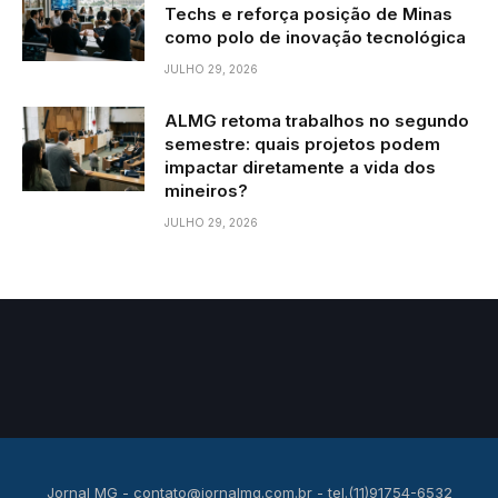
Techs e reforça posição de Minas
como polo de inovação tecnológica
JULHO 29, 2026
ALMG retoma trabalhos no segundo
semestre: quais projetos podem
impactar diretamente a vida dos
mineiros?
JULHO 29, 2026
Jornal MG -
contato@jornalmg.com.br
- tel.(11)91754-6532