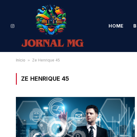
HOME
B
Instagram
Início
»
Ze Henrique 45
ZE HENRIQUE 45