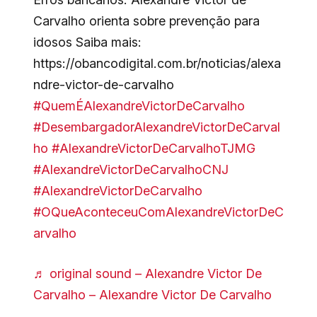
Carvalho orienta sobre prevenção para
idosos Saiba mais:
https://obancodigital.com.br/noticias/alexa
ndre-victor-de-carvalho
#QuemÉAlexandreVictorDeCarvalho
#DesembargadorAlexandreVictorDeCarval
ho
#AlexandreVictorDeCarvalhoTJMG
#AlexandreVictorDeCarvalhoCNJ
#AlexandreVictorDeCarvalho
#OQueAconteceuComAlexandreVictorDeC
arvalho
♬ original sound – Alexandre Victor De
Carvalho – Alexandre Victor De Carvalho