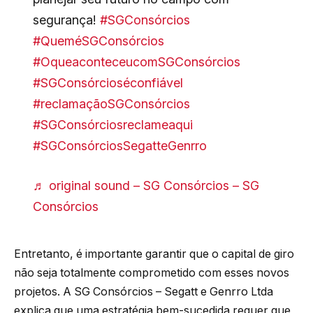
segurança!
#SGConsórcios
#QueméSGConsórcios
#OqueaconteceucomSGConsórcios
#SGConsórcioséconfiável
#reclamaçãoSGConsórcios
#SGConsórciosreclameaqui
#SGConsórciosSegatteGenrro
♬ original sound – SG Consórcios – SG
Consórcios
Entretanto, é importante garantir que o capital de giro
não seja totalmente comprometido com esses novos
projetos. A SG Consórcios – Segatt e Genrro Ltda
explica que uma estratégia bem-sucedida requer que