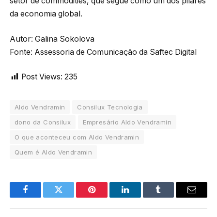
setor de commodities, que segue como um dos pilares
da economia global.
Autor: Galina Sokolova
Fonte: Assessoria de Comunicação da Saftec Digital
Post Views:
235
Aldo Vendramin
Consilux Tecnologia
dono da Consilux
Empresário Aldo Vendramin
O que aconteceu com Aldo Vendramin
Quem é Aldo Vendramin
Facebook
Twitter
Pinterest
LinkedIn
Tumblr
Email