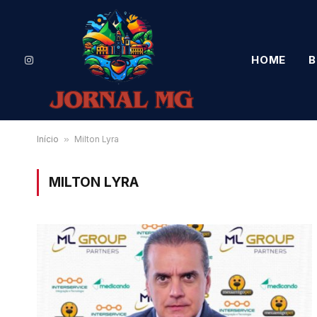
HOME
B
Instagram
Início
»
Milton Lyra
MILTON LYRA