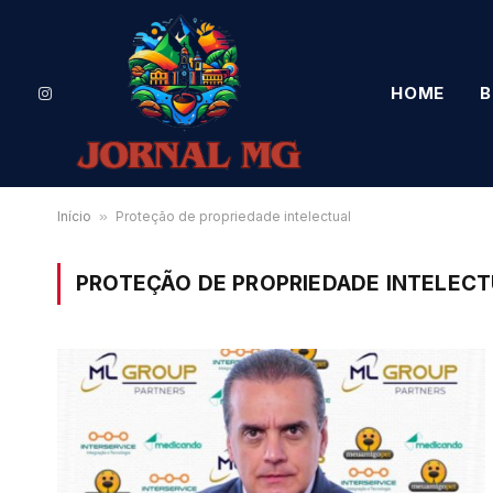
HOME
B
Instagram
Início
»
Proteção de propriedade intelectual
PROTEÇÃO DE PROPRIEDADE INTELEC