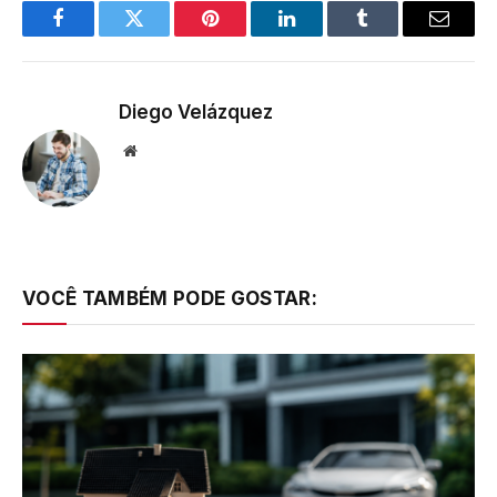
Facebook
Twitter
Pinterest
LinkedIn
Tumblr
Email
Diego Velázquez
Website
VOCÊ TAMBÉM PODE GOSTAR: