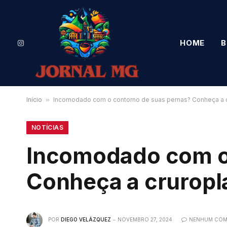
HOME
B
Instagram
Início
»
Incomodado com o contorno de suas pernas? Conheça a c
NOTÍCIAS
Incomodado com o
Conheça a cruropl
POR
DIEGO VELÁZQUEZ
NOVEMBRO 27, 2024
NENHUM COM